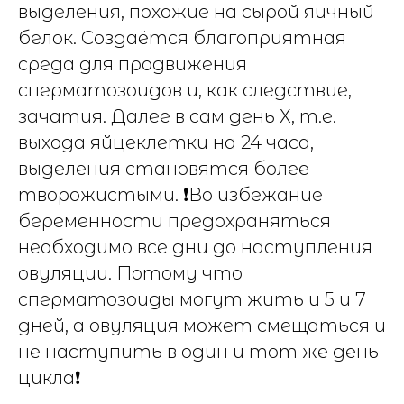
выделения, похожие на сырой яичный
белок. Создаётся благоприятная
среда для продвижения
сперматозоидов и, как следствие,
зачатия. Далее в сам день Х, т.е.
выхода яйцеклетки на 24 часа,
выделения становятся более
творожистыми. ❗️Во избежание
беременности предохраняться
необходимо все дни до наступления
овуляции. Потому что
сперматозоиды могут жить и 5 и 7
дней, а овуляция может смещаться и
не наступить в один и тот же день
цикла❗️