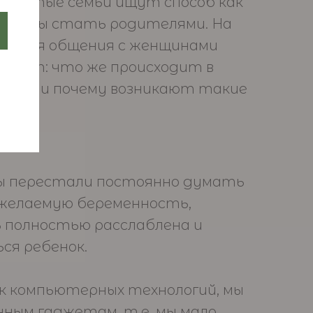
богатые семьи ищут способ как
, чтобы стать родителями. На
 время общения с женщинами
ответ: что же происходит в
 мире и почему возникают такие
ины перестали постоянно думать
 желаемую беременность,
 полностью расслаблена и
ся ребенок.
век компьютерных технологий, мы
нным гаджетам, т.е. мы мало