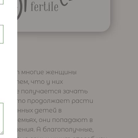
омент многие женщины
 с тем, что у них
но не получается зачать
том, что продолжает расти
рожденных детей в
ных семьях, они попадают в
реждения. А благополучные,