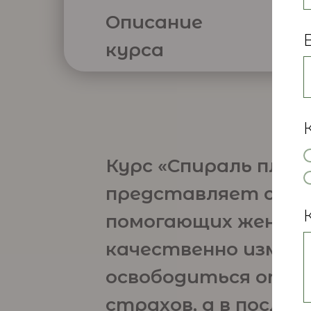
Описание
курса
Курс «Спираль плод
представляет собой
помогающих женщи
качественно измени
освободиться от ож
страхов, а в после