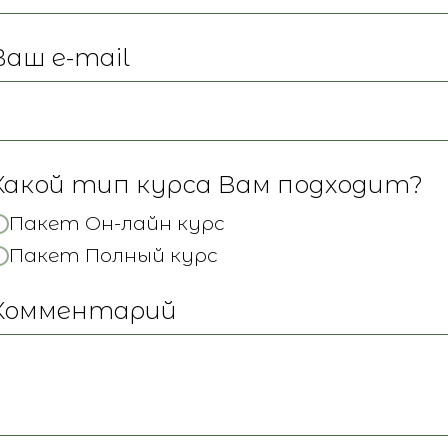
Ваш e-mail
Какой тип курса Вам подходит?
Пакет Он-лайн курс
На данный м
ородия»
Пакет Полный курс
сталкиваются
 цикл заданий,
действитель
Комментарий
нам
детей, при 
ть свою жизнь,
количество 
неблагополуч
иданий, обид и
сиротские уч
дствии