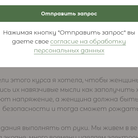
счастливые, 
нову этого курса
помочь себе
Отправить запрос
семинарах во
 женщин найти
мне пришел 
Нажимая кнопку "Отправить запрос" вы
чему у меня не
современном
даете свое
согласие на обработку
 детей?
сложности.
персональных данных
цели этого курса я хотела, чтобы женщ
ись их навязчивые мысли как заполучить
ают напряжение, а женщина должна быть
й безопасности и тогда сможет рождать
задания выполнять от руки. Мы живем в 
 экране, много времени уделяем электро