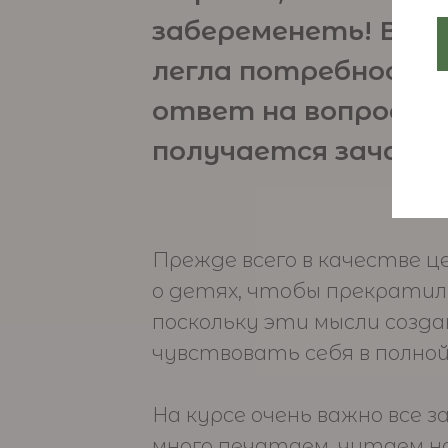
забеременеть! В ос
легла потребность
ответ на вопрос: по
получается зачать
Прежде всего в качестве 
о детях, чтобы прекратил
поскольку эти мысли созд
чувствовать себя в полно
На курсе очень важно все 
много печатаем, читаем на