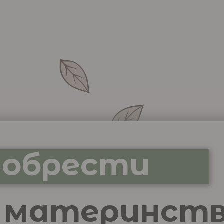
 обрести
 материнст