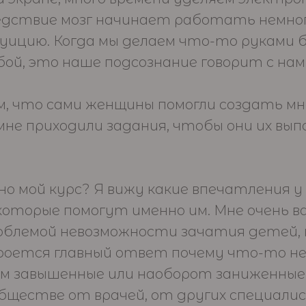
ледствие мозг начинает работать немног
уицию. Когда мы делаем что-то руками б
ой, это наше подсознание говорит с нам
м, что сами женщины помогли создать мне
мне приходили задания, чтобы они их в
о мой курс? Я вижу какие впечатления 
которые помогут именно им. Мне очень в
блемой невозможности зачатия детей, по
 кроется главный ответ почему что-то н
ом завышенные или наоборот заниженные 
обществе от врачей, от других специал