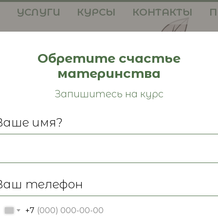
УСЛУГИ
КУРСЫ
КОНТАКТЫ
П
Обретите счастье
материнства
Запишитесь на курс
Ваше имя?
ь
дия"
Ваш телефон
+7