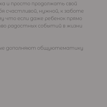
жа и просто продолжать свой
бя счастливой, нужной, к заботе
ому что если даже ребенок прямо
ство радостных событий в жизни
орые дополняют общуютематику