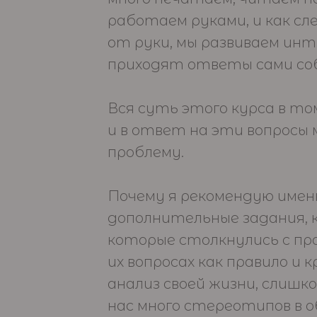
работаем руками, и как с
от руки, мы развиваем инт
приходят ответы сами соб
Вся суть этого курса в то
и в ответ на эти вопросы 
проблему.
Почему я рекомендую именн
дополнительные задания, 
которые столкнулись с про
их вопросах как правило и
анализ своей жизни, слишк
нас много стереотипов в 