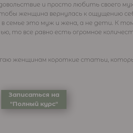
довольствие и просто любить своего му
, чтобы женщина вернулась к ощущению се
 в семье это муж и жена, а не дети. К т
ью, то все равно есть огромное количе
агаю женщинам короткие статьи, кот
Записаться на
"Полный курс"